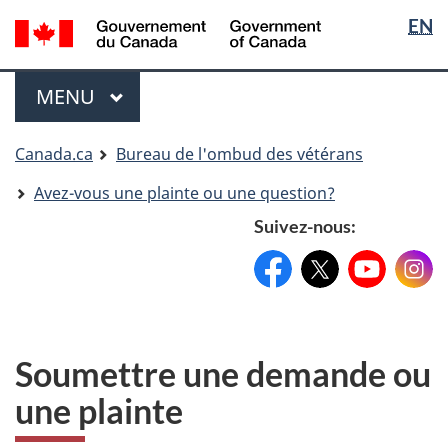
Sélectio
Langua
EN
Aller
Skip
Passer
de
selectio
au
to
à
contenu
"About
la
la
Menu
MENU
PRINCIPAL
principal
government"
version
langue
HTML
simplifiée
Vous
Canada.ca
Bureau de l'ombud des vétérans
êtes
Avez-vous une plainte ou une question?
ici
Suivez-nous:
Facebook:
X:
FacebookPageName
YouTube:
@XAccount
Instag
YouTu
Soumettre une demande ou
une plainte