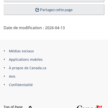
Partagez cette page
Date de modification :
2026-04-13
Organisation
Médias sociaux
du
Applications mobiles
gouvernement
À propos de Canada.ca
du
Avis
Canada
Confidentialité
Top of Page