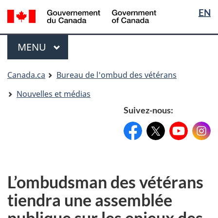
Sélectio
Langua
EN
Aller
Skip
Passer
de
selectio
au
to
à
contenu
"About
la
la
Menu
MENU
PRINCIPAL
principal
government"
version
langue
HTML
simplifiée
Vous
Canada.ca
Bureau de l'ombud des vétérans
êtes
Nouvelles et médias
ici
Suivez-nous:
Facebook:
X:
FacebookPageName
YouTube:
@XAccount
Instag
YouTu
L’ombudsman des vétérans
tiendra une assemblée
publique sur les enjeux des