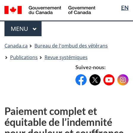
Sélectio
Langua
EN
Aller
Skip
Passer
de
selectio
au
to
à
contenu
"About
la
la
Menu
MENU
PRINCIPAL
principal
government"
version
langue
HTML
simplifiée
Vous
Canada.ca
Bureau de l'ombud des vétérans
êtes
Publications
Revue systémiques
ici
Suivez-nous:
Facebook:
X:
FacebookPageName
YouTube:
@XAccount
Instag
YouTu
Paiement complet et
équitable de l’indemnité
pour douleur et souffrance