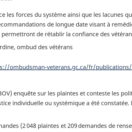
ce les forces du système ainsi que les lacunes q
ecommandations de longue date visant à remédier
permettront de rétablir la confiance des vétérans
 Jardine, ombud des vétérans
ps://ombudsman-veterans.gc.ca/fr/publications
V) enquête sur les plaintes et conteste les polit
ice individuelle ou systémique a été constatée.
.
emandes (2 048 plaintes et 209 demandes de ren