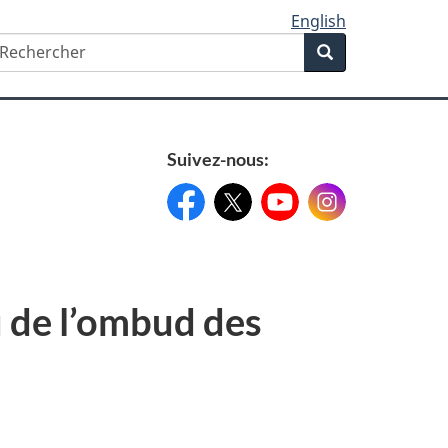
English
echercher
Rechercher
Search
form
Suivez-nous:
Facebook:
X:
FacebookPageName
YouTube:
@XAccount
Instagram:
YouTubeName
InstagramN
 de l’ombud des