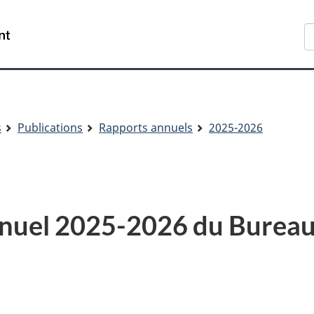
Aller
Skip
Passer
R
au
to
à
contenu
"About
la
principal
government"
version
HTML
simplifiée
s
Publications
Rapports annuels
2025-2026
nuel 2025-2026 du Bureau