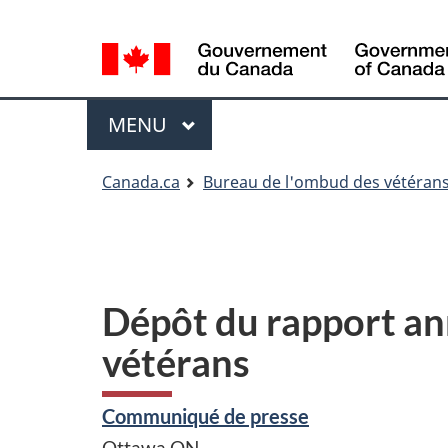
Sélection
Language
de
selection
la
Menu
langue
MENU
PRINCIPAL
Vous
Canada.ca
Bureau de l'ombud des vétéran
êtes
ici
Dépôt du rapport an
vétérans
Communiqué de presse
Ottawa
ON