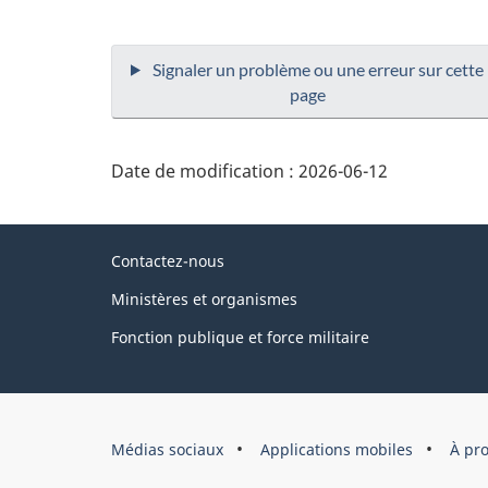
Date de modification :
2026-06-12
About
Contactez-nous
this
Ministères et organismes
site
Fonction publique et force militaire
Organisation
Médias sociaux
Applications mobiles
À pr
du