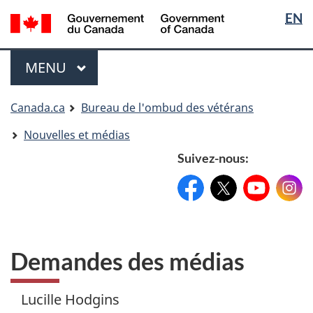
Sélectio
Langua
EN
Aller
Skip
Passer
de
selectio
au
to
à
contenu
"About
la
la
Menu
MENU
PRINCIPAL
principal
government"
version
langue
HTML
simplifiée
Vous
Canada.ca
Bureau de l'ombud des vétérans
êtes
Nouvelles et médias
ici
Suivez-nous:
Facebook:
X:
FacebookPageName
YouTube:
@XAccount
Instag
YouTu
Demandes des médias
Lucille Hodgins