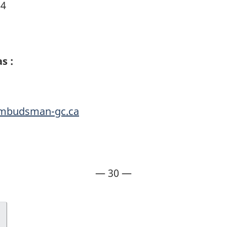
4
s :
-ombudsman-gc.ca
— 30 —