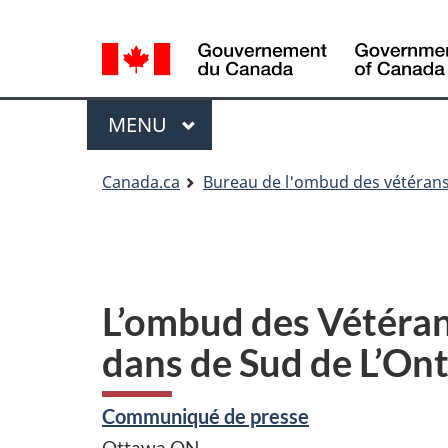
Sélection
Language
de
selection
la
Menu
langue
MENU
PRINCIPAL
Vous
Canada.ca
Bureau de l'ombud des vétéran
êtes
ici
L’ombud des Vétéra
dans de Sud de L’Ont
Communiqué de presse
Ottawa
ON