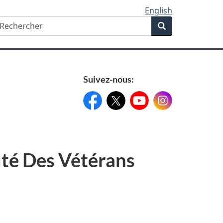
English
echercher
Rechercher
Search
form
Suivez-nous:
Facebook:
X:
FacebookPageName
YouTube:
@XAccount
Instagram:
YouTubeName
InstagramN
té Des Vétérans