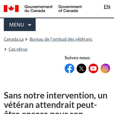
Sélectio
Langua
EN
Aller
Skip
Passer
de
selectio
au
to
à
contenu
"About
la
la
Menu
MENU
PRINCIPAL
principal
government"
version
langue
HTML
simplifiée
Vous
Canada.ca
Bureau de l'ombud des vétérans
êtes
Cas vécus
ici
Suivez-nous:
Facebook:
X:
FacebookPageName
YouTube:
@XAccount
Instag
YouTu
Sans notre intervention, un
vétéran attendrait peut-
être encore pour son